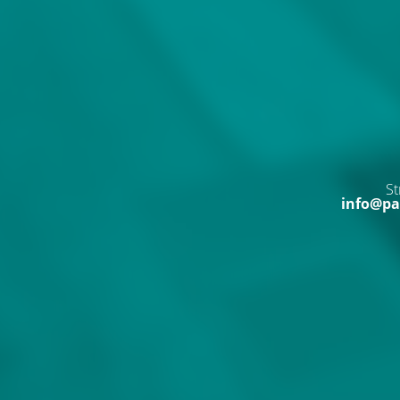
St
info@pa