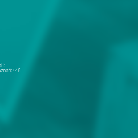
il:
oznań:+48