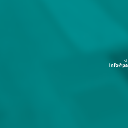
St
info@pa