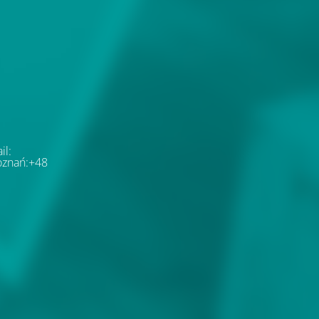
il:
oznań:+48