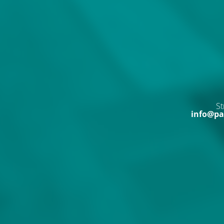
St
info@pa