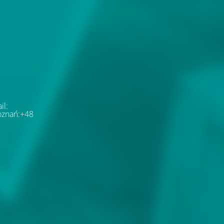
il:
oznań:+48